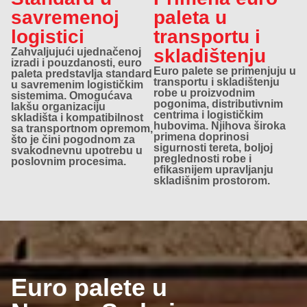
savremenoj
paleta u
logistici
transportu i
skladištenju
Zahvaljujući ujednačenoj
izradi i pouzdanosti, euro
Euro palete se primenjuju u
paleta predstavlja standard
transportu i skladištenju
u savremenim logističkim
robe u proizvodnim
sistemima. Omogućava
pogonima, distributivnim
lakšu organizaciju
centrima i logističkim
skladišta i kompatibilnost
hubovima. Njihova široka
sa transportnom opremom,
primena doprinosi
što je čini pogodnom za
sigurnosti tereta, boljoj
svakodnevnu upotrebu u
preglednosti robe i
poslovnim procesima.
efikasnijem upravljanju
skladišnim prostorom.
Euro palete u