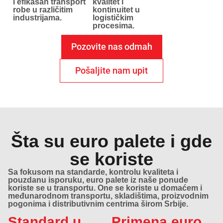
i efikasan transport
kvalitet i
robe u različitim
kontinuitet u
industrijama.
logističkim
procesima.
Pozovite nas odmah
Pošaljite nam upit
Šta su euro palete i gde
se koriste
Sa fokusom na standarde, kontrolu kvaliteta i
pouzdanu isporuku, euro palete iz naše ponude
koriste se u transportu. One se koriste u domaćem i
međunarodnom transportu, skladištima, proizvodnim
pogonima i distributivnim centrima širom Srbije.
Standard u
Primena euro