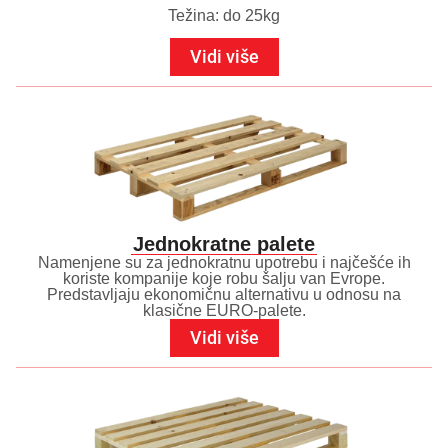
Težina: do 25kg
Vidi više
Jednokratne palete
Namenjene su za jednokratnu upotrebu i najčešće ih
koriste kompanije koje robu šalju van Evrope.
Predstavljaju ekonomičnu alternativu u odnosu na
klasične EURO-palete.
Vidi više