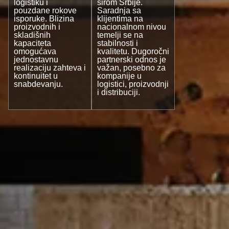
logistiku i
širom Srbije.
pouzdane rokove
Saradnja sa
isporuke. Blizina
klijentima na
proizvodnih i
nacionalnom nivou
skladišnih
temelji se na
kapaciteta
stabilnosti i
omogućava
kvalitetu. Dugoročni
jednostavnu
partnerski odnos je
realizaciju zahteva i
važan, posebno za
kontinuitet u
kompanije u
snabdevanju.
logistici, proizvodnji
i distribuciji.