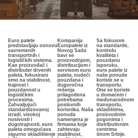
Euro palete
Kompanija
Sa fokusom
predstavljaju osnovu
Europalete iz
na standarde,
savremenih
Novog Sada
kontrolu
transportnih i
bavi se
kvaliteta i
logističkih sistema.
proizvodnjom,
pouzdanu
Kao proizvođač i
distribucijom i
isporuku,
distributer drvenih
servisom euro
euro palete iz
paleta, fokusirani
paleta, nudeći
naše ponude
smo na stabilnost,
pouzdana i
koriste se u
trajnost i
dugoročna
transportu.
pouzdanost u
rešenja
One se koriste
logističkim
prilagođena
u domaćem i
procesima.
potrebama
međunarodnom
Zahvaljujući
poslovnih
transportu,
standardizovanoj
korisnika. Naša
skladištima,
izradi, visokoj
ponuda
proizvodnim
nosivosti i
namenjena je
pogonima i
dugotrajnosti, euro
firmama koje
distributivnim
paleta omogućava
zahtevaju
centrima
sigurno skladištenje
stabilnost,
širom Srbije.