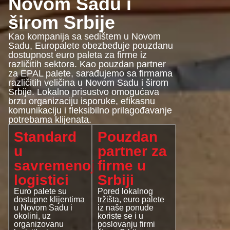
Novom Sadu i
širom Srbije
Kao kompanija sa sedištem u Novom
Sadu, Europalete obezbeđuje pouzdanu
dostupnost euro paleta za firme iz
različitih sektora. Kao pouzdan partner
za EPAL palete, sarađujemo sa firmama
različitih veličina u Novom Sadu i širom
Srbije. Lokalno prisustvo omogućava
brzu organizaciju isporuke, efikasnu
komunikaciju i fleksibilno prilagođavanje
potrebama klijenata.
Standard
Pouzdan
u
partner za
savremenoj
firme u
logistici
Srbiji
Euro palete su
Pored lokalnog
dostupne klijentima
tržišta, euro palete
u Novom Sadu i
iz naše ponude
okolini, uz
koriste se i u
organizovanu
poslovanju firmi