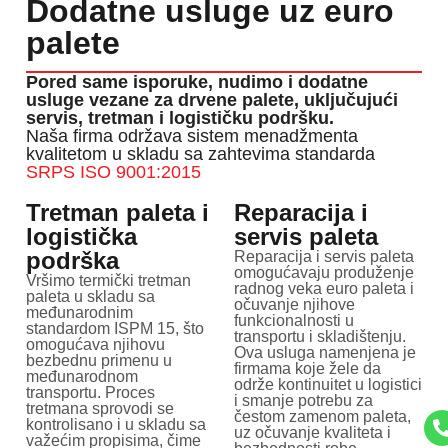
Dodatne usluge uz euro
palete
Pored same isporuke, nudimo i dodatne
usluge vezane za drvene palete, uključujući
servis, tretman i logističku podršku.
Naša firma održava sistem menadžmenta
kvalitetom u skladu sa zahtevima standarda
SRPS ISO 9001:2015
Tretman paleta i
Reparacija i
logistička
servis paleta
podrška
Reparacija i servis paleta
omogućavaju produženje
Vršimo termički tretman
radnog veka euro paleta i
paleta u skladu sa
očuvanje njihove
međunarodnim
funkcionalnosti u
standardom ISPM 15, što
transportu i skladištenju.
omogućava njihovu
Ova usluga namenjena je
bezbednu primenu u
firmama koje žele da
međunarodnom
održe kontinuitet u logistici
transportu. Proces
i smanje potrebu za
tretmana sprovodi se
čestom zamenom paleta,
kontrolisano i u skladu sa
uz očuvanje kvaliteta i
važećim propisima, čime