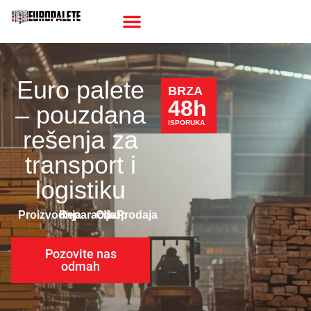
Euro palete
BRZA
48h
– pouzdana
ISPORUKA
rešenja za
transport i
logistiku
Proizvodnja
Reparacija
Otkup
Prodaja
Pozovite nas
odmah